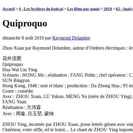
Accueil
>
4 - Les Archives du festival
>
Les films par année
>
2010
>
62 - Analy
Quiproquo
dimanche 8 août 2010
par
Raymond Delambre
Zhou Xuan par Raymond Delambre, auteur d’Ombres électriques : les 
花外流鶯
Quiproquo
Hua Wai Liu Ying
Scénario : HONG Mo ; réalisation : FANG Peilin ; chef opérateur 
SUN Bingyun
Hong Kong, 1948 ; noir et blanc ; production : Da Zhong Hua ; 95 m
Genre : comédie
Avec : ZHOU Xuan, LÜ Yukun, MENG Na (mère de ZHOU Ying), YA
FANG Yuan
Réalisation : 方沛霖
Avec : 周璇, 吕玉堃, 蒙纳
ZHOU Ying, incarnée par ZHOU Xuan, jeune lettrée gérant avec enjouemen
l’intérieur, voire siffle, tel le loriot… Le chant de ZHOU Ying impor