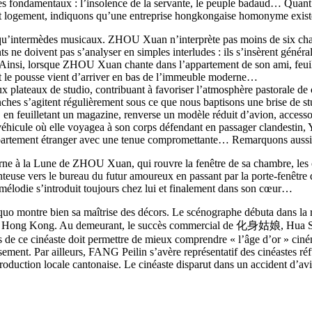
es fondamentaux : l’insolence de la servante, le peuple badaud… Quant
ent logement, indiquons qu’une entreprise hongkongaise homonyme existe
qu’intermèdes musicaux. ZHOU Xuan n’interprète pas moins de six cha
s ne doivent pas s’analyser en simples interludes : ils s’insèrent généra
. Ainsi, lorsque ZHOU Xuan chante dans l’appartement de son ami, feuill
ont le pousse vient d’arriver en bas de l’immeuble moderne…
x plateaux de studio, contribuant à favoriser l’atmosphère pastorale de c
nches s’agitent régulièrement sous ce que nous baptisons une brise de 
, en feuilletant un magazine, renverse un modèle réduit d’avion, access
hicule où elle voyagea à son corps défendant en passager clandestin, Yin
un appartement étranger avec une tenue compromettante… Remarquons auss
rne à la Lune de ZHOU Xuan, qui rouvre la fenêtre de sa chambre, les o
euse vers le bureau du futur amoureux en passant par la porte-fenêtre de
la mélodie s’introduit toujours chez lui et finalement dans son cœur…
montre bien sa maîtrise des décors. Le scénographe débuta dans la ré
ière à Hong Kong. Au demeurant, le succès commercial de 化身姑娘, Hua Sh
 de ce cinéaste doit permettre de mieux comprendre « l’âge d’or » cinéma
tissement. Par ailleurs, FANG Peilin s’avère représentatif des cinéastes 
uction locale cantonaise. Le cinéaste disparut dans un accident d’avion 