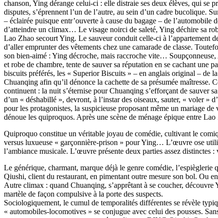
chanson, Ying dérange celui-ci : elle distraie ses deux élèves, qui se 
disputes, s’éprennent l’un de l’autre, au sein d’un cadre bucolique. Su
– éclairée puisque entr’ouverte à cause du bagage – de l’automobil
d’atteindre un climax… Le visage noirci de saleté, Ying déchire sa rob
Lao Zhao secourt Ying. Le sauveur conduit celle-ci à l’appartement
d’aller emprunter des vêtements chez une camarade de classe. Toutefo
son bien-aimé : Ying décroche, mais raccroche vite… Soupçonneuse, A
et robe de chambre, tente de sauver sa réputation en se cachant une pa
biscuits préférés, les « Superior Biscuits » – en anglais original – 
Chuanqing afin qu’il dénonce la cachette de sa présumée maîtresse. C
continuent : la nuit s’éternise pour Chuanqing s’efforçant de sauver 
d’un « déshabillé », devront, à l’instar des oiseaux, sauter, « voler 
pour les protagonistes, la suspicieuse proposant même un mariage de ve
dénoue les quiproquos. Après une scène de ménage épique entre Lao Zh
Quiproquo constitue un véritable joyau de comédie, cultivant le comiq
versus luxueuse « garçonnière-prison » pour Ying… L’œuvre ose utilise
l’ambiance musicale. L’œuvre présente deux parties assez distinctes :
Le générique, charmant, marque déjà le genre comédie, l’espièglerie q
Qiushi, client du restaurant, en pimentant outre mesure son bol. Ou en
Autre climax : quand Chuanqing, s’apprêtant à se coucher, découvre Yi
martèle de façon compulsive à la porte des suspects.
Sociologiquement, le cumul de temporalités différentes se révèle typiq
« automobiles-locomotives » se conjugue avec celui des pousses. San