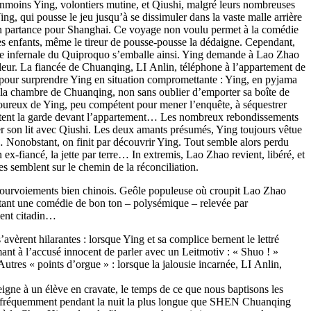
Néanmoins Ying, volontiers mutine, et Qiushi, malgré leurs nombreuses
ing, qui pousse le jeu jusqu’à se dissimuler dans la vaste malle arrière
n partance pour Shanghai. Ce voyage non voulu permet à la comédie
des enfants, même le tireur de pousse-pousse la dédaigne. Cependant,
ne infernale du Quiproquo s’emballe ainsi. Ying demande à Lao Zhao
leur. La fiancée de Chuanqing, LI Anlin, téléphone à l’appartement de
 pour surprendre Ying en situation compromettante : Ying, en pyjama
ns la chambre de Chuanqing, non sans oublier d’emporter sa boîte de
amoureux de Ying, peu compétent pour mener l’enquête, à séquestrer
montent la garde devant l’appartement… Les nombreux rebondissements
ger son lit avec Qiushi. Les deux amants présumés, Ying toujours vêtue
s… Nonobstant, on finit par découvrir Ying. Tout semble alors perdu
x-fiancé, la jette par terre… In extremis, Lao Zhao revient, libéré, et
 semblent sur le chemin de la réconciliation.
s fourvoiements bien chinois. Geôle populeuse où croupit Lao Zhao
estant une comédie de bon ton – polysémique – relevée par
ment citadin…
èrent hilarantes : lorsque Ying et sa complice bernent le lettré
mant à l’accusé innocent de parler avec un Leitmotiv : « Shuo ! »
tres « points d’orgue » : lorsque la jalousie incarnée, LI Anlin,
eigne à un élève en cravate, le temps de ce que nous baptisons les
ise fréquemment pendant la nuit la plus longue que SHEN Chuanqing