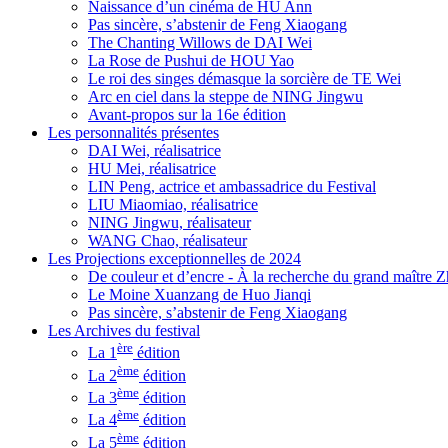
Naissance d’un cinéma de HU Ann
Pas sincère, s’abstenir de Feng Xiaogang
The Chanting Willows de DAI Wei
La Rose de Pushui de HOU Yao
Le roi des singes démasque la sorcière de TE Wei
Arc en ciel dans la steppe de NING Jingwu
Avant-propos sur la 16e édition
Les personnalités présentes
DAI Wei, réalisatrice
HU Mei, réalisatrice
LIN Peng, actrice et ambassadrice du Festival
LIU Miaomiao, réalisatrice
NING Jingwu, réalisateur
WANG Chao, réalisateur
Les Projections exceptionnelles de 2024
De couleur et d’encre - À la recherche du grand maître
Le Moine Xuanzang de Huo Jianqi
Pas sincère, s’abstenir de Feng Xiaogang
Les Archives du festival
ère
La 1
édition
ème
La 2
édition
ème
La 3
édition
ème
La 4
édition
ème
La 5
édition