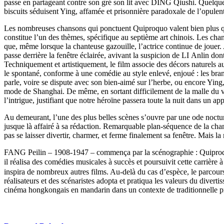
passe en partageant contre son gré son lit avec DING Qiushi. Quelqu
biscuits séduisent Ying, affamée et prisonnière paradoxale de l’opul
Les nombreuses chansons qui ponctuent Quiproquo valent bien plus 
constitue l’un des thèmes, spécifique au septième art chinois. Les chant
que, même lorsque la chanteuse gazouille, l’actrice continue de jouer
passe derrière la fenêtre éclairée, avivant la suspicion de LI Anlin d
Techniquement et artistiquement, le film associe des décors naturels au
le spontané, conforme à une comédie au style enlevé, enjoué : les bra
parle, voire se dispute avec son bien-aimé sur l’herbe, ou encore Ying
mode de Shanghai. De même, en sortant difficilement de la malle du vé
l’intrigue, justifiant que notre héroïne passera toute la nuit dans 
Au demeurant, l’une des plus belles scènes s’ouvre par une ode noctu
jusque là affairé à sa rédaction. Remarquable plan-séquence de la chant
pas se laisser divertir, charmer, et ferme finalement sa fenêtre. Mais 
FANG Peilin – 1908-1947 – commença par la scénographie : Quiproquo 
il réalisa des comédies musicales à succès et poursuivit cette carr
inspira de nombreux autres films. Au-delà du cas d’espèce, le parcours
réalisateurs et des scénaristes adopta et pratiqua les valeurs du diver
cinéma hongkongais en mandarin dans un contexte de traditionnelle prod