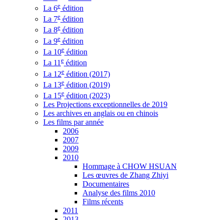
e
La 6
édition
e
La 7
édition
e
La 8
édition
e
La 9
édition
e
La 10
édition
e
La 11
édition
e
La 12
édition (2017)
e
La 13
édition (2019)
e
La 15
édition (2023)
Les Projections exceptionnelles de 2019
Les archives en anglais ou en chinois
Les films par année
2006
2007
2009
2010
Hommage à CHOW HSUAN
Les œuvres de Zhang Zhiyi
Documentaires
Analyse des films 2010
Films récents
2011
2013