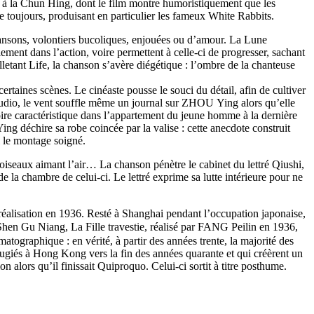
 à la Chun Hing, dont le film montre humoristiquement que les
 toujours, produisant en particulier les fameux White Rabbits.
nsons, volontiers bucoliques, enjouées ou d’amour. La Lune
lement dans l’action, voire permettent à celle-ci de progresser, sachant
etant Life, la chanson s’avère diégétique : l’ombre de la chanteuse
ertaines scènes. Le cinéaste pousse le souci du détail, afin de cultiver
studio, le vent souffle même un journal sur ZHOU Ying alors qu’elle
oire caractéristique dans l’appartement du jeune homme à la dernière
g déchire sa robe coincée par la valise : cette anecdote construit
i le montage soigné.
iseaux aimant l’air… La chanson pénètre le cabinet du lettré Qiushi,
 la chambre de celui-ci. Le lettré exprime sa lutte intérieure pour ne
alisation en 1936. Resté à Shanghai pendant l’occupation japonaise,
en Gu Niang, La Fille travestie, réalisé par FANG Peilin en 1936,
tographique : en vérité, à partir des années trente, la majorité des
réfugiés à Hong Kong vers la fin des années quarante et qui créèrent un
alors qu’il finissait Quiproquo. Celui-ci sortit à titre posthume.