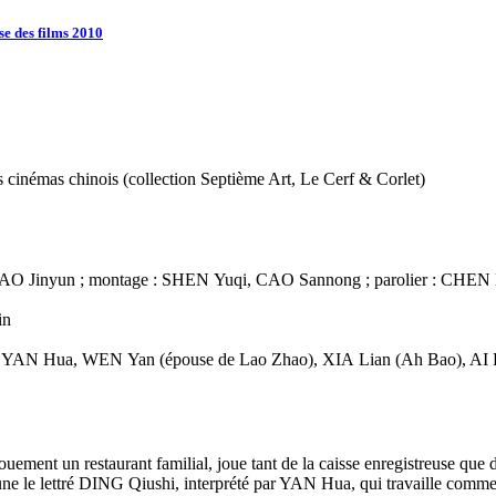
se des films 2010
cinémas chinois (collection Septième Art, Le Cerf & Corlet)
: CAO Jinyun ; montage : SHEN Yuqi, CAO Sannong ; parolier : CHEN
in
N Hua, WEN Yan (épouse de Lao Zhao), XIA Lian (Ah Bao), AI F
t un restaurant familial, joue tant de la caisse enregistreuse que du b
tune le lettré DING Qiushi, interprété par YAN Hua, qui travaille comm