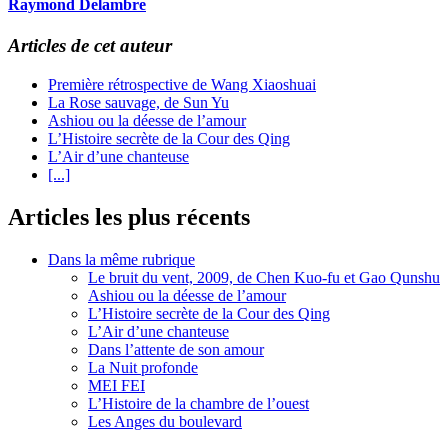
Raymond Delambre
Articles de cet auteur
Première rétrospective de Wang Xiaoshuai
La Rose sauvage, de Sun Yu
Ashiou ou la déesse de l’amour
L’Histoire secrète de la Cour des Qing
L’Air d’une chanteuse
[...]
Articles les plus récents
Dans la même rubrique
Le bruit du vent, 2009, de Chen Kuo-fu et Gao Qunshu
Ashiou ou la déesse de l’amour
L’Histoire secrète de la Cour des Qing
L’Air d’une chanteuse
Dans l’attente de son amour
La Nuit profonde
MEI FEI
L’Histoire de la chambre de l’ouest
Les Anges du boulevard