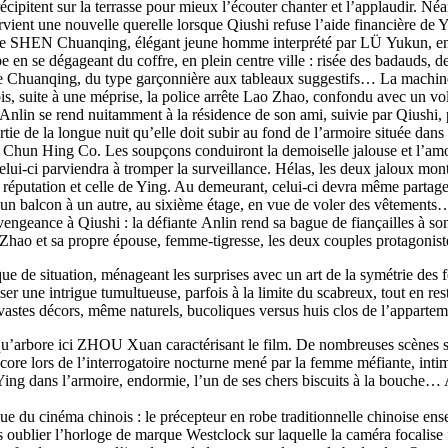
précipitent sur la terrasse pour mieux l’écouter chanter et l’applaudir. 
rvient une nouvelle querelle lorsque Qiushi refuse l’aide financière de Y
e de SHEN Chuanqing, élégant jeune homme interprété par LÜ Yukun, e
e en se dégageant du coffre, en plein centre ville : risée des badauds, 
 de Chuanqing, du type garçonnière aux tableaux suggestifs… La machi
is, suite à une méprise, la police arrête Lao Zhao, confondu avec un vo
nlin se rend nuitamment à la résidence de son ami, suivie par Qiushi,
rtie de la longue nuit qu’elle doit subir au fond de l’armoire située da
de la Chun Hing Co. Les soupçons conduiront la demoiselle jalouse et l’
elui-ci parviendra à tromper la surveillance. Hélas, les deux jaloux 
sa réputation et celle de Ying. Au demeurant, celui-ci devra même parta
» d’un balcon à un autre, au sixième étage, en vue de voler des vêtement
ngeance à Qiushi : la défiante Anlin rend sa bague de fiançailles à son e
ao et sa propre épouse, femme-tigresse, les deux couples protagonistes
ue de situation, ménageant les surprises avec un art de la symétrie de
r une intrigue tumultueuse, parfois à la limite du scabreux, tout en r
 vastes décors, même naturels, bucoliques versus huis clos de l’apparte
u’arbore ici ZHOU Xuan caractérisant le film. De nombreuses scènes s’av
core lors de l’interrogatoire nocturne mené par la femme méfiante, inti
ng dans l’armoire, endormie, l’un de ses chers biscuits à la bouche… Au
ue du cinéma chinois : le précepteur en robe traditionnelle chinoise ens
s oublier l’horloge de marque Westclock sur laquelle la caméra focal