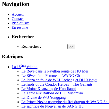
Navigation
Accueil
Contact
Plan du site
En résumé
Rechercher
Rechercher :
Rubriques
ème
La 16
édition
Le Rêve dans le Pavillon rouge de HU Mei
Le Rêve d’une Femme de WANG Chao
Le Plaza en folie de WEI Jiacheng et DU Xiaoyu
Legends of the Condor Heroes – The Gallants
Le Moine Xuanzang de Huo Jianqi
La Tente aux Ballons de LIU Miaomiao
La Divine de WU Yonggang
Le Prince Nezha triomphe du Roi dragon de WANG Sh
Le sacrifice du Nouvel an de SANG Hu