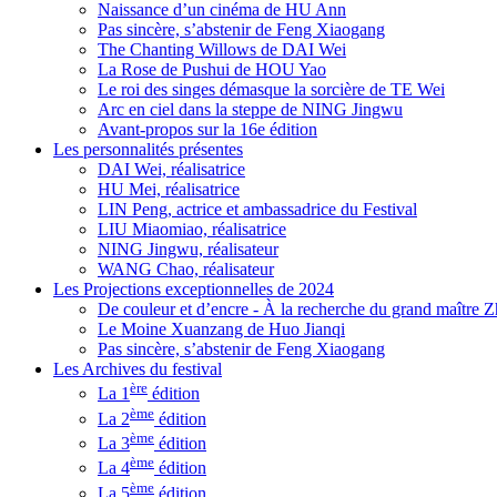
Naissance d’un cinéma de HU Ann
Pas sincère, s’abstenir de Feng Xiaogang
The Chanting Willows de DAI Wei
La Rose de Pushui de HOU Yao
Le roi des singes démasque la sorcière de TE Wei
Arc en ciel dans la steppe de NING Jingwu
Avant-propos sur la 16e édition
Les personnalités présentes
DAI Wei, réalisatrice
HU Mei, réalisatrice
LIN Peng, actrice et ambassadrice du Festival
LIU Miaomiao, réalisatrice
NING Jingwu, réalisateur
WANG Chao, réalisateur
Les Projections exceptionnelles de 2024
De couleur et d’encre - À la recherche du grand maître
Le Moine Xuanzang de Huo Jianqi
Pas sincère, s’abstenir de Feng Xiaogang
Les Archives du festival
ère
La 1
édition
ème
La 2
édition
ème
La 3
édition
ème
La 4
édition
ème
La 5
édition