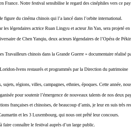
n France. Notre festival sensibilise le regard des cinéphiles vers ce pay
igure du cinéma chinois qui l’a lancé dans l’orbite international.
es légendaires actrice Ruan Lingyu et acteur Jin Yan, sera projeté en 
iversaire de Chen Yanqiu, deux acteurs légendaires de l’Opéra de Péki
es Travailleurs chinois dans la Grande Guerre » documentaire réalisé 
 Loridon-Ivens restaurés et programmés par la Direction du patrimoine
es, sujets, régions, villes, campagnes, ethnies, époques. Cette année, nou
rganisée pour soutenir l’émergence de nouveaux talents de nos deux pa
utions françaises et chinoises, de beaucoup d’amis, je leur en suis très r
 Caumartin et les 3 Luxembourg, qui nous ont prêté leur concours.
 faire connaître le festival auprès d’un large public.