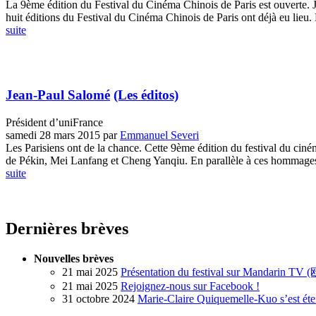
La 9ème édition du Festival du Cinéma Chinois de Paris est ouverte. 
huit éditions du Festival du Cinéma Chinois de Paris ont déjà eu lieu. E
suite
Jean-Paul Salomé
(Les éditos)
Président d’uniFrance
samedi 28 mars 2015
par
Emmanuel Severi
Les Parisiens ont de la chance. Cette 9ème édition du festival du ciné
de Pékin, Mei Lanfang et Cheng Yanqiu. En parallèle à ces hommages, 
suite
Dernières brèves
Nouvelles brèves
21 mai 2025
Présentation du festival sur Mandarin T
21 mai 2025
Rejoignez-nous sur Facebook !
31 octobre 2024
Marie-Claire Quiquemelle-Kuo s’est éte