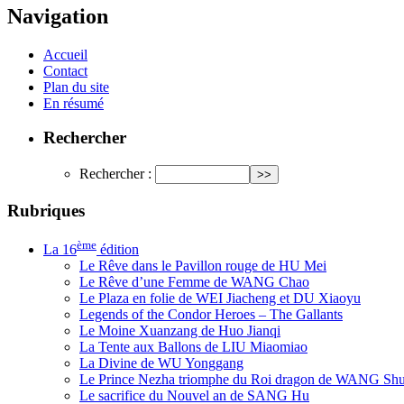
Navigation
Accueil
Contact
Plan du site
En résumé
Rechercher
Rechercher :
Rubriques
ème
La 16
édition
Le Rêve dans le Pavillon rouge de HU Mei
Le Rêve d’une Femme de WANG Chao
Le Plaza en folie de WEI Jiacheng et DU Xiaoyu
Legends of the Condor Heroes – The Gallants
Le Moine Xuanzang de Huo Jianqi
La Tente aux Ballons de LIU Miaomiao
La Divine de WU Yonggang
Le Prince Nezha triomphe du Roi dragon de WANG Sh
Le sacrifice du Nouvel an de SANG Hu