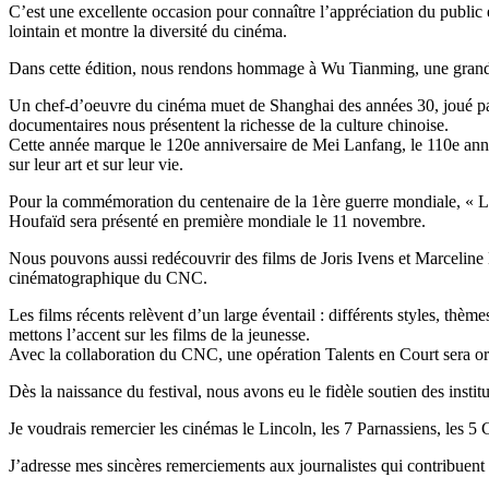
C’est une excellente occasion pour connaître l’appréciation du public e
lointain et montre la diversité du cinéma.
Dans cette édition, nous rendons hommage à Wu Tianming, une grande f
Un chef-d’oeuvre du cinéma muet de Shanghai des années 30, joué par l
documentaires nous présentent la richesse de la culture chinoise.
Cette année marque le 120e anniversaire de Mei Lanfang, le 110e ann
sur leur art et sur leur vie.
Pour la commémoration du centenaire de la 1ère guerre mondiale, « L
Houfaïd sera présenté en première mondiale le 11 novembre.
Nous pouvons aussi redécouvrir des films de Joris Ivens et Marceline
cinématographique du CNC.
Les films récents relèvent d’un large éventail : différents styles, thèm
mettons l’accent sur les films de la jeunesse.
Avec la collaboration du CNC, une opération Talents en Court sera o
Dès la naissance du festival, nous avons eu le fidèle soutien des instit
Je voudrais remercier les cinémas le Lincoln, les 7 Parnassiens, les 5
J’adresse mes sincères remerciements aux journalistes qui contribuent à