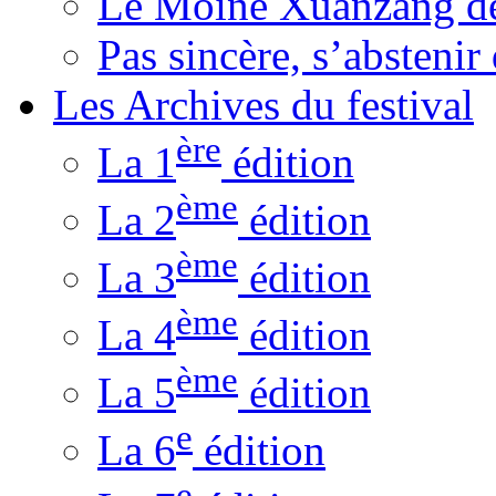
Le Moine Xuanzang de
Pas sincère, s’absteni
Les Archives du festival
ère
La 1
édition
ème
La 2
édition
ème
La 3
édition
ème
La 4
édition
ème
La 5
édition
e
La 6
édition
e