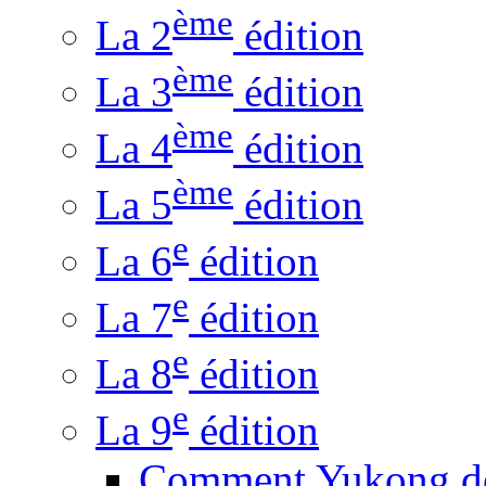
ème
La 2
édition
ème
La 3
édition
ème
La 4
édition
ème
La 5
édition
e
La 6
édition
e
La 7
édition
e
La 8
édition
e
La 9
édition
Comment Yukong dé