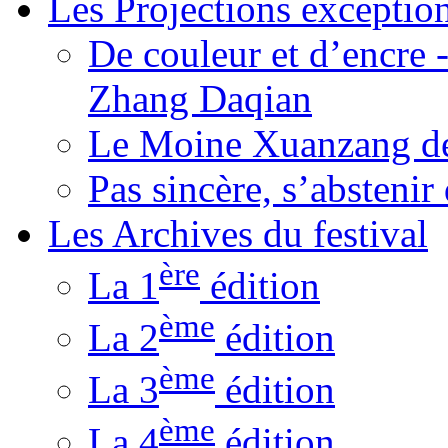
Les Projections exceptio
De couleur et d’encre 
Zhang Daqian
Le Moine Xuanzang de
Pas sincère, s’absteni
Les Archives du festival
ère
La 1
édition
ème
La 2
édition
ème
La 3
édition
ème
La 4
édition