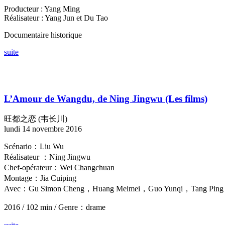
Producteur : Yang Ming
Réalisateur : Yang Jun et Du Tao
Documentaire historique
suite
L’Amour de Wangdu, de Ning Jingwu
(Les films)
旺都之恋 (韦长川)
lundi 14 novembre 2016
Scénario：Liu Wu
Réalisateur ：Ning Jingwu
Chef-opérateur：Wei Changchuan
Montage：Jia Cuiping
Avec：Gu Simon Cheng，Huang Meimei，Guo Yunqi，Tang Ping
2016 / 102 min / Genre：drame