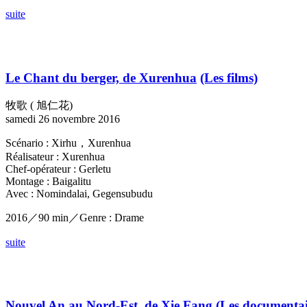
suite
Le Chant du berger, de Xurenhua
(Les films)
牧歌 ( 旭仁花)
samedi 26 novembre 2016
Scénario : Xirhu，Xurenhua
Réalisateur : Xurenhua
Chef-opérateur : Gerletu
Montage : Baigalitu
Avec : Nomindalai, Gegensubudu
2016／90 min／Genre : Drame
suite
Nouvel An au Nord-Est, de Xie Fang
(Les documenta