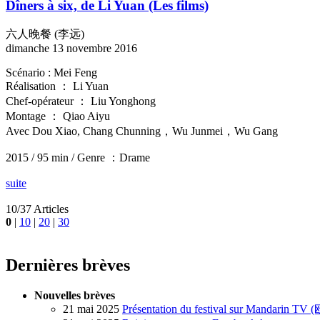
Dîners à six, de Li Yuan
(Les films)
六人晚餐 (李远)
dimanche 13 novembre 2016
Scénario : Mei Feng
Réalisation ： Li Yuan
Chef-opérateur ： Liu Yonghong
Montage ： Qiao Aiyu
Avec Dou Xiao, Chang Chunning，Wu Junmei，Wu Gang
2015 / 95 min / Genre ：Drame
suite
10/37 Articles
0
|
10
|
20
|
30
Dernières brèves
Nouvelles brèves
21 mai 2025
Présentation du festival sur Mandarin T