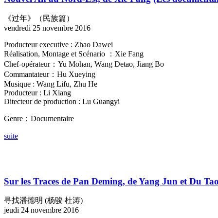
《过年》（民族篇）
vendredi 25 novembre 2016
Producteur executive : Zhao Dawei
Réalisation, Montage et Scénario ：Xie Fang
Chef-opérateur：Yu Mohan, Wang Detao, Jiang Bo
Commantateur：Hu Xueying
Musique : Wang Lifu, Zhu He
Producteur : Li Xiang
Ditecteur de production : Lu Guangyi
Genre：Documentaire
suite
Sur les Traces de Pan Deming, de Yang Jun et Du Ta
寻找潘德明 (杨骏 杜涛)
jeudi 24 novembre 2016