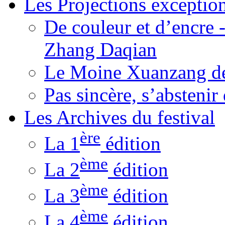
Les Projections exceptio
De couleur et d’encre 
Zhang Daqian
Le Moine Xuanzang de
Pas sincère, s’absteni
Les Archives du festival
ère
La 1
édition
ème
La 2
édition
ème
La 3
édition
ème
La 4
édition