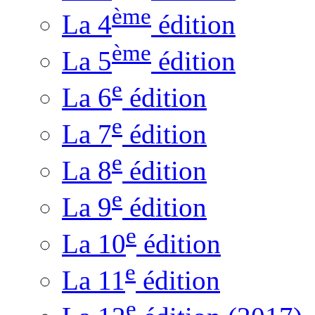
ème
La 4
édition
ème
La 5
édition
e
La 6
édition
e
La 7
édition
e
La 8
édition
e
La 9
édition
e
La 10
édition
e
La 11
édition
e