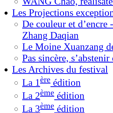
WANG Chao, réalisate
Les Projections exceptio
De couleur et d’encre 
Zhang Daqian
Le Moine Xuanzang de
Pas sincère, s’absteni
Les Archives du festival
ère
La 1
édition
ème
La 2
édition
ème
La 3
édition