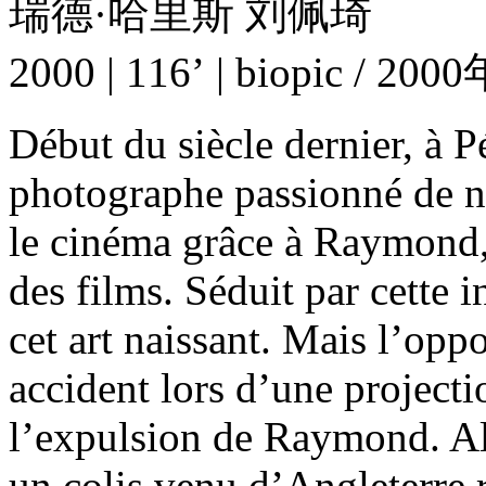
瑞德·哈里斯 刘佩琦
2000 | 116’ | biopic 
Début du siècle dernier, à P
photographe passionné de n
le cinéma grâce à Raymond,
des films. Séduit par cette i
cet art naissant. Mais l’oppo
accident lors d’une projecti
l’expulsion de Raymond. Alo
un colis venu d’Angleterre 