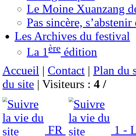
Le Moine Xuanzang de
Pas sincère, s’absteni
Les Archives du festival
ère
La 1
édition
Accueil
|
Contact
|
Plan du s
du site
|
Visiteurs :
4 /
FR
1 - 