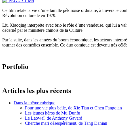
Ce film relate la vie d’une famille pékinoise ordinaire, à travers le co
Révolution culturelle en 1979.
Liu Xiaoqing interprète avec brio le rôle d’une vendeuse, qui lui a va
décerné par le ministère chinois de la Culture.
Par la suite, dans les années du boom économique, les acteurs interpré
tourner des comédies ensemble. Ce duo comique est devenu très célèb
Portfolio
Articles les plus récents
Dans la même rubrique
Pour une vie plus belle, de Xie Tian et Chen Fangqian
Les jeunes héros de Mu Dunfu
Le Laowaï, de Anthony Gavard
Cherche mari désespérément, de Tang Danian