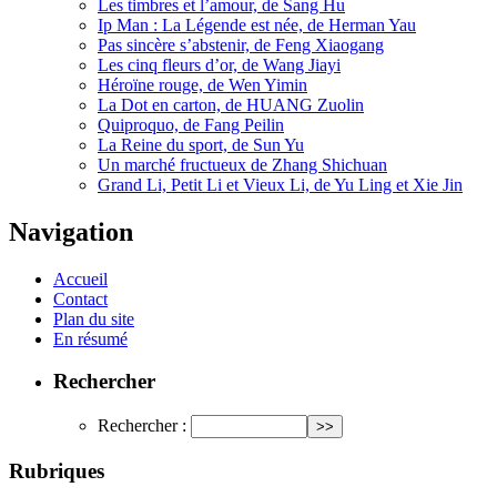
Les timbres et l’amour, de Sang Hu
Ip Man : La Légende est née, de Herman Yau
Pas sincère s’abstenir, de Feng Xiaogang
Les cinq fleurs d’or, de Wang Jiayi
Héroïne rouge, de Wen Yimin
La Dot en carton, de HUANG Zuolin
Quiproquo, de Fang Peilin
La Reine du sport, de Sun Yu
Un marché fructueux de Zhang Shichuan
Grand Li, Petit Li et Vieux Li, de Yu Ling et Xie Jin
Navigation
Accueil
Contact
Plan du site
En résumé
Rechercher
Rechercher :
Rubriques