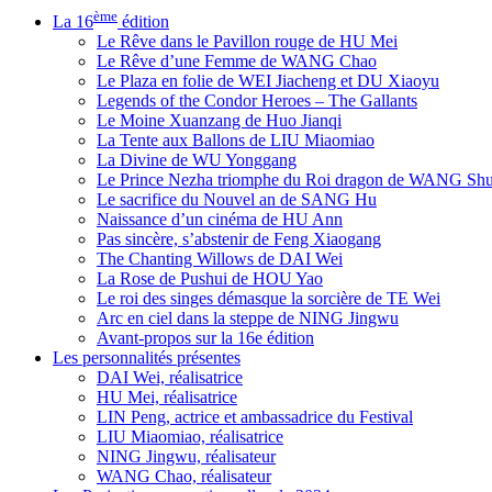
ème
La 16
édition
Le Rêve dans le Pavillon rouge de HU Mei
Le Rêve d’une Femme de WANG Chao
Le Plaza en folie de WEI Jiacheng et DU Xiaoyu
Legends of the Condor Heroes – The Gallants
Le Moine Xuanzang de Huo Jianqi
La Tente aux Ballons de LIU Miaomiao
La Divine de WU Yonggang
Le Prince Nezha triomphe du Roi dragon de WANG Sh
Le sacrifice du Nouvel an de SANG Hu
Naissance d’un cinéma de HU Ann
Pas sincère, s’abstenir de Feng Xiaogang
The Chanting Willows de DAI Wei
La Rose de Pushui de HOU Yao
Le roi des singes démasque la sorcière de TE Wei
Arc en ciel dans la steppe de NING Jingwu
Avant-propos sur la 16e édition
Les personnalités présentes
DAI Wei, réalisatrice
HU Mei, réalisatrice
LIN Peng, actrice et ambassadrice du Festival
LIU Miaomiao, réalisatrice
NING Jingwu, réalisateur
WANG Chao, réalisateur