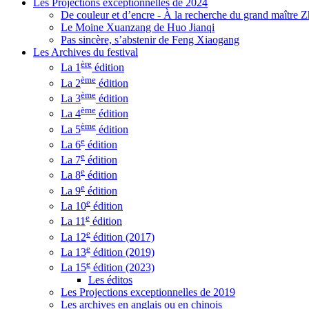
Les Projections exceptionnelles de 2024
De couleur et d’encre - À la recherche du grand maître
Le Moine Xuanzang de Huo Jianqi
Pas sincère, s’abstenir de Feng Xiaogang
Les Archives du festival
ère
La 1
édition
ème
La 2
édition
ème
La 3
édition
ème
La 4
édition
ème
La 5
édition
e
La 6
édition
e
La 7
édition
e
La 8
édition
e
La 9
édition
e
La 10
édition
e
La 11
édition
e
La 12
édition (2017)
e
La 13
édition (2019)
e
La 15
édition (2023)
Les éditos
Les Projections exceptionnelles de 2019
Les archives en anglais ou en chinois