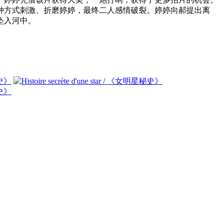
种方式刺激、折磨婷婷，最终二人感情破裂。婷婷向郝提出离
坠入河中。