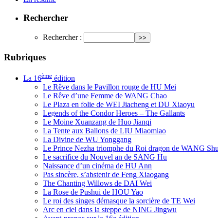
Rechercher
Rechercher :
Rubriques
ème
La 16
édition
Le Rêve dans le Pavillon rouge de HU Mei
Le Rêve d’une Femme de WANG Chao
Le Plaza en folie de WEI Jiacheng et DU Xiaoyu
Legends of the Condor Heroes – The Gallants
Le Moine Xuanzang de Huo Jianqi
La Tente aux Ballons de LIU Miaomiao
La Divine de WU Yonggang
Le Prince Nezha triomphe du Roi dragon de WANG Sh
Le sacrifice du Nouvel an de SANG Hu
Naissance d’un cinéma de HU Ann
Pas sincère, s’abstenir de Feng Xiaogang
The Chanting Willows de DAI Wei
La Rose de Pushui de HOU Yao
Le roi des singes démasque la sorcière de TE Wei
Arc en ciel dans la steppe de NING Jingwu