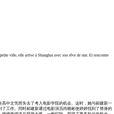
ite ville, elle arrive à Shanghai avec son rêve de star. Et rencontre
有高中文凭而失去了考入电影学院的机会。这时，她与郝建新一
到了工作。同时郝建新通过电影演员尚晓彬使婷婷找到了替身的
。婷婷凭借该片获得大奖，一炮打响，获得了更多拍片的机会。