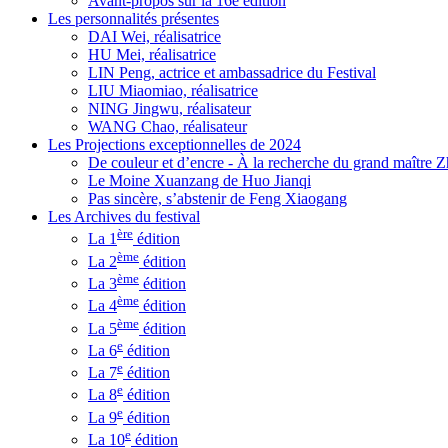
Avant-propos sur la 16e édition
Les personnalités présentes
DAI Wei, réalisatrice
HU Mei, réalisatrice
LIN Peng, actrice et ambassadrice du Festival
LIU Miaomiao, réalisatrice
NING Jingwu, réalisateur
WANG Chao, réalisateur
Les Projections exceptionnelles de 2024
De couleur et d’encre - À la recherche du grand maître
Le Moine Xuanzang de Huo Jianqi
Pas sincère, s’abstenir de Feng Xiaogang
Les Archives du festival
ère
La 1
édition
ème
La 2
édition
ème
La 3
édition
ème
La 4
édition
ème
La 5
édition
e
La 6
édition
e
La 7
édition
e
La 8
édition
e
La 9
édition
e
La 10
édition