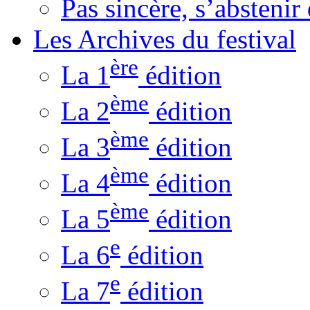
Pas sincère, s’absteni
Les Archives du festival
ère
La 1
édition
ème
La 2
édition
ème
La 3
édition
ème
La 4
édition
ème
La 5
édition
e
La 6
édition
e
La 7
édition