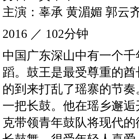
主演：辜承 黄湄媚 郭云齐
2016 ／ 102分钟
中国广东深山中有一个千
蹈。鼓王是最受尊重的酋
的到来打乱了瑶寨的节奏
一把长鼓。他在瑶乡邂逅
克带领青年鼓队将现代的