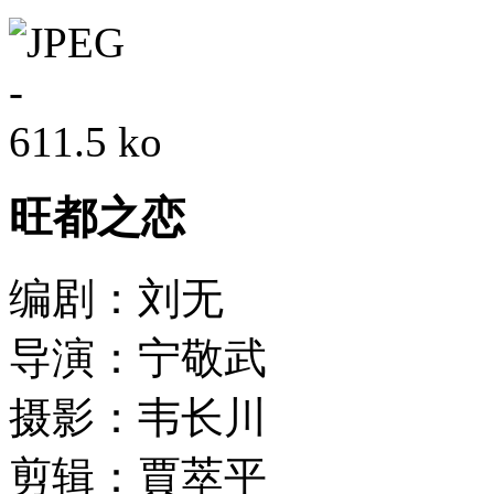
旺都之恋
编剧：刘无
导演：宁敬武
摄影：韦长川
剪辑：賈萃平