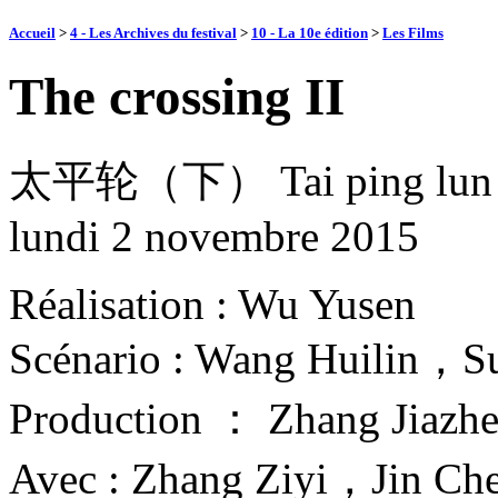
Accueil
>
4 - Les Archives du festival
>
10 - La 10e édition
>
Les Films
The crossing II
太平轮（下） Tai ping lun •
lundi 2 novembre 2015
Réalisation : Wu Yusen
Scénario : Wang Huilin，S
Production ： Zhang Jiaz
Avec : Zhang Ziyi，Jin 