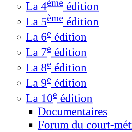
ème
La 4
édition
ème
La 5
édition
e
La 6
édition
e
La 7
édition
e
La 8
édition
e
La 9
édition
e
La 10
édition
Documentaires
Forum du court-mét