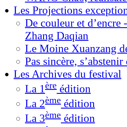
Les Projections exceptio
De couleur et d’encre 
Zhang Daqian
Le Moine Xuanzang de
Pas sincère, s’absteni
Les Archives du festival
ère
La 1
édition
ème
La 2
édition
ème
La 3
édition