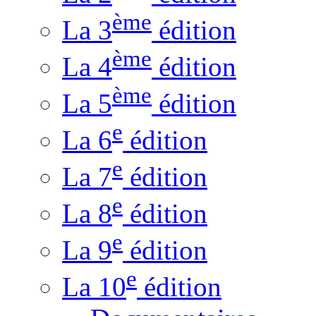
ème
La 3
édition
ème
La 4
édition
ème
La 5
édition
e
La 6
édition
e
La 7
édition
e
La 8
édition
e
La 9
édition
e
La 10
édition