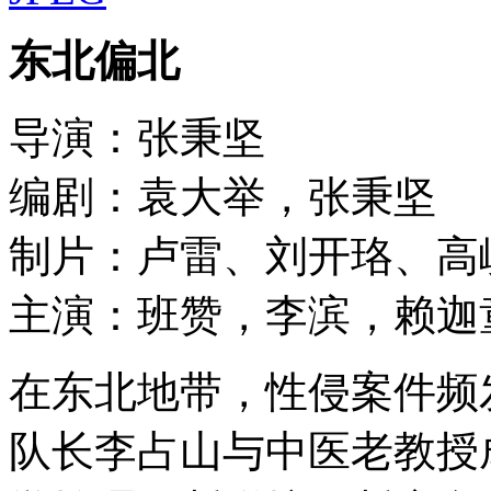
东北偏北
导演：张秉坚
编剧：袁大举，张秉坚
制片：卢雷、刘开珞、高
主演：班赞，李滨，赖迦
在东北地带，性侵案件频
队长李占山与中医老教授