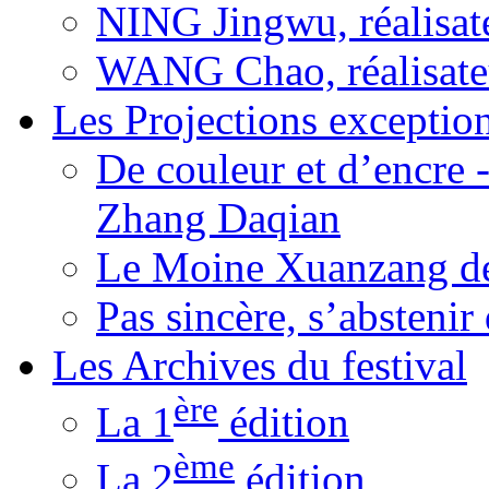
NING Jingwu, réalisat
WANG Chao, réalisate
Les Projections exceptio
De couleur et d’encre 
Zhang Daqian
Le Moine Xuanzang de
Pas sincère, s’absteni
Les Archives du festival
ère
La 1
édition
ème
La 2
édition