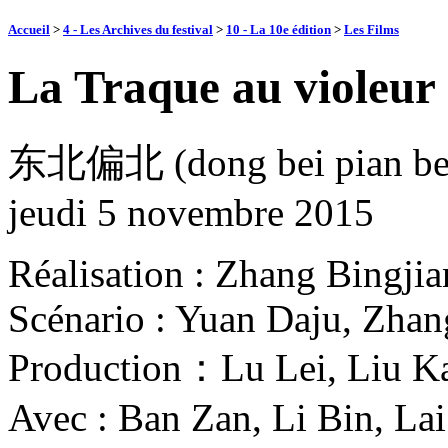
Accueil
>
4 - Les Archives du festival
>
10 - La 10e édition
>
Les Films
La Traque au violeur
东北偏北 (dong bei pian be
jeudi 5 novembre 2015
Réalisation : Zhang Bingjia
Scénario : Yuan Daju, Zhan
Production：Lu Lei, Liu Ka
Avec : Ban Zan, Li Bin, Lai