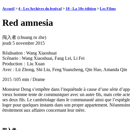
Accueil
>
4 - Les Archives du festival
>
10 - La 10e édition
>
Les Films
Red amnesia
闯入者 (chuang ru zhe)
jeudi 5 novembre 2015
Réalisation : Wang Xiaoshuai
Scénario : Wang Xiaoshuai, Fang Lei, Li Fei
Production：Liu Xuan
Avec : Lü Zhong, Shi Liu, Feng Yuanzheng, Qin Hao, Amanda Qin
2015 /105 min / Drame
Monsieur Deng s’empêtre dans l’inquiétude à cause d’une série d’appel
vieux homme tente de communiquer avec un autre fils, mais cette acte 
ses deux fils. Le cambriolage dans le communauté ainsi que l’espiègler
loger pour quelques instants dans son propre appartement. Néanmoins, l
étroitement aux affaires concernant leur mère.