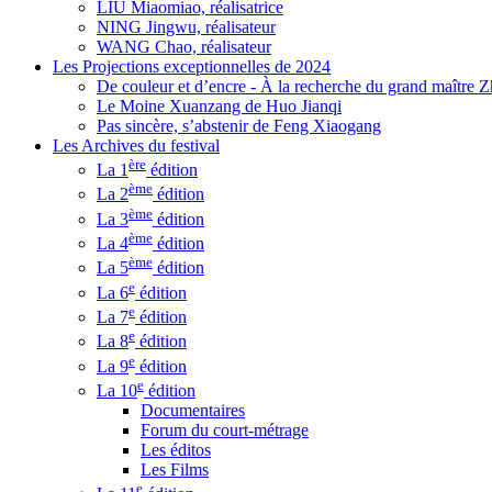
LIU Miaomiao, réalisatrice
NING Jingwu, réalisateur
WANG Chao, réalisateur
Les Projections exceptionnelles de 2024
De couleur et d’encre - À la recherche du grand maître
Le Moine Xuanzang de Huo Jianqi
Pas sincère, s’abstenir de Feng Xiaogang
Les Archives du festival
ère
La 1
édition
ème
La 2
édition
ème
La 3
édition
ème
La 4
édition
ème
La 5
édition
e
La 6
édition
e
La 7
édition
e
La 8
édition
e
La 9
édition
e
La 10
édition
Documentaires
Forum du court-métrage
Les éditos
Les Films
e