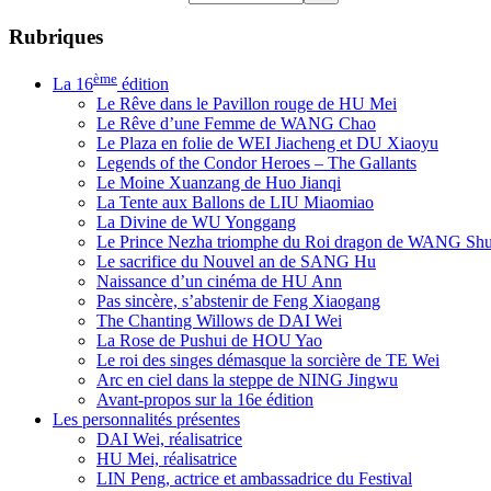
Rubriques
ème
La 16
édition
Le Rêve dans le Pavillon rouge de HU Mei
Le Rêve d’une Femme de WANG Chao
Le Plaza en folie de WEI Jiacheng et DU Xiaoyu
Legends of the Condor Heroes – The Gallants
Le Moine Xuanzang de Huo Jianqi
La Tente aux Ballons de LIU Miaomiao
La Divine de WU Yonggang
Le Prince Nezha triomphe du Roi dragon de WANG Sh
Le sacrifice du Nouvel an de SANG Hu
Naissance d’un cinéma de HU Ann
Pas sincère, s’abstenir de Feng Xiaogang
The Chanting Willows de DAI Wei
La Rose de Pushui de HOU Yao
Le roi des singes démasque la sorcière de TE Wei
Arc en ciel dans la steppe de NING Jingwu
Avant-propos sur la 16e édition
Les personnalités présentes
DAI Wei, réalisatrice
HU Mei, réalisatrice
LIN Peng, actrice et ambassadrice du Festival