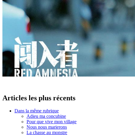
Articles les plus récents
Dans la même rubrique
Adieu ma concubine
Pour que vive mon village
Nous nous marierons
La chasse au monstre