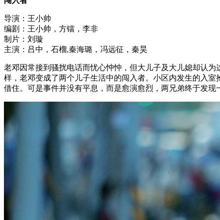
闯入者
导演：王小帅
编剧：王小帅，方镭，李非
制片：刘璇
主演：吕中，石榴,秦海璐，冯远征，秦昊
老邓因常接到骚扰电话而忧心忡忡，但大儿子及大儿媳却认为
样，老邓变成了两个儿子生活中的闯入者。小区内发生的入室
借住。可是事件并没有平息，而是愈演愈烈，两兄弟终于发现