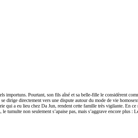
s importuns. Pourtant, son fils aîné et sa belle-fille le considèrent 
se dirige directement vers une dispute autour du mode de vie homosexuel
ie qui a eu lieu chez Da Jun, rendent cette famille très vigilante. En c
e tumulte non seulement s’apaise pas, mais s’aggrave encore plus : Les d