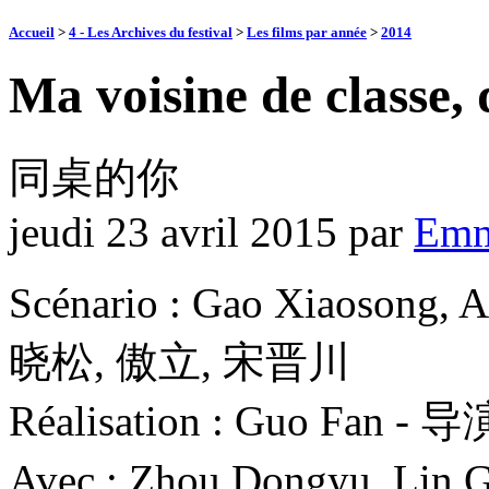
Accueil
>
4 - Les Archives du festival
>
Les films par année
>
2014
Ma voisine de classe,
同桌的你
jeudi 23 avril 2015
par
Emm
Scénario : Gao Xiaosong,
晓松, 傲立, 宋晋川
Réalisation : Guo Fan 
Avec : Zhou Dongyu, 