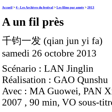
Accueil
>
4 - Les Archives du festival
>
Les films par année
>
2013
A un fil près
千钧一发 (qian jun yi fa)
samedi 26 octobre 2013
Scénario : LAN Jinglin
Réalisation : GAO Qunshu
Avec : MA Guowei, PAN Xin
2007 , 90 min, VO sous-titr