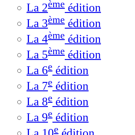
ème
La 2
édition
ème
La 3
édition
ème
La 4
édition
ème
La 5
édition
e
La 6
édition
e
La 7
édition
e
La 8
édition
e
La 9
édition
e
La 10
édition