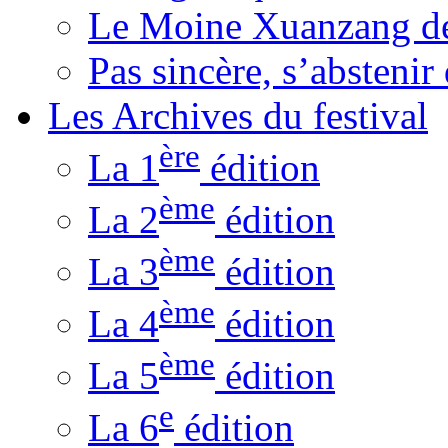
Le Moine Xuanzang de
Pas sincère, s’absteni
Les Archives du festival
ère
La 1
édition
ème
La 2
édition
ème
La 3
édition
ème
La 4
édition
ème
La 5
édition
e
La 6
édition