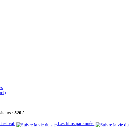
es
el)
siteurs :
520 /
 festival
Les films par année