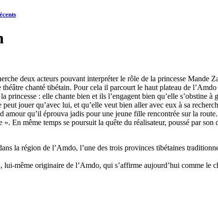
récents
n
recherche deux acteurs pouvant interpréter le rôle de la princesse Mand
âtre chanté tibétain. Pour cela il parcourt le haut plateau de l’Amdo 
a princesse : elle chante bien et ils l’engagent bien qu’elle s’obstine à g
e peut jouer qu’avec lui, et qu’elle veut bien aller avec eux à sa recherche
amour qu’il éprouva jadis pour une jeune fille rencontrée sur la route. 
nce ». En même temps se poursuit la quête du réalisateur, poussé par son 
dans la région de l’Amdo, l’une des trois provinces tibétaines traditionne
ui-même originaire de l’Amdo, qui s’affirme aujourd’hui comme le chef d