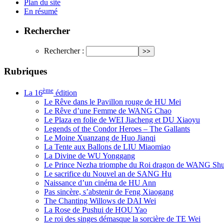
Plan du site
En résumé
Rechercher
Rechercher :
Rubriques
ème
La 16
édition
Le Rêve dans le Pavillon rouge de HU Mei
Le Rêve d’une Femme de WANG Chao
Le Plaza en folie de WEI Jiacheng et DU Xiaoyu
Legends of the Condor Heroes – The Gallants
Le Moine Xuanzang de Huo Jianqi
La Tente aux Ballons de LIU Miaomiao
La Divine de WU Yonggang
Le Prince Nezha triomphe du Roi dragon de WANG Sh
Le sacrifice du Nouvel an de SANG Hu
Naissance d’un cinéma de HU Ann
Pas sincère, s’abstenir de Feng Xiaogang
The Chanting Willows de DAI Wei
La Rose de Pushui de HOU Yao
Le roi des singes démasque la sorcière de TE Wei