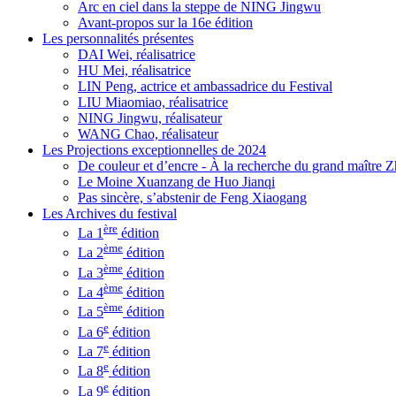
Arc en ciel dans la steppe de NING Jingwu
Avant-propos sur la 16e édition
Les personnalités présentes
DAI Wei, réalisatrice
HU Mei, réalisatrice
LIN Peng, actrice et ambassadrice du Festival
LIU Miaomiao, réalisatrice
NING Jingwu, réalisateur
WANG Chao, réalisateur
Les Projections exceptionnelles de 2024
De couleur et d’encre - À la recherche du grand maître
Le Moine Xuanzang de Huo Jianqi
Pas sincère, s’abstenir de Feng Xiaogang
Les Archives du festival
ère
La 1
édition
ème
La 2
édition
ème
La 3
édition
ème
La 4
édition
ème
La 5
édition
e
La 6
édition
e
La 7
édition
e
La 8
édition
e
La 9
édition