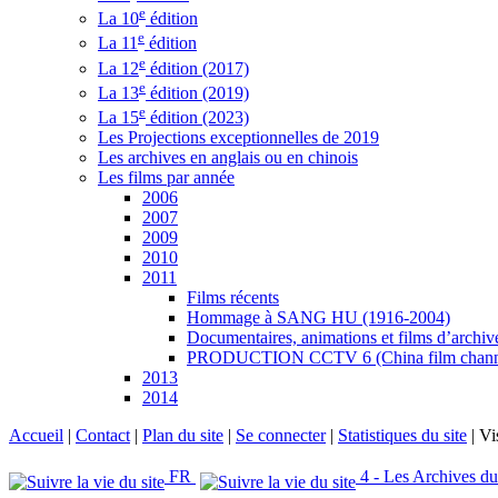
e
La 10
édition
e
La 11
édition
e
La 12
édition (2017)
e
La 13
édition (2019)
e
La 15
édition (2023)
Les Projections exceptionnelles de 2019
Les archives en anglais ou en chinois
Les films par année
2006
2007
2009
2010
2011
Films récents
Hommage à SANG HU (1916-2004)
Documentaires, animations et films d’archiv
PRODUCTION CCTV 6 (China film chann
2013
2014
Accueil
|
Contact
|
Plan du site
|
Se connecter
|
Statistiques du site
|
Vi
FR
4 - Les Archives du