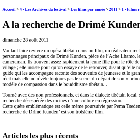
Accueil
>
4 - Les Archives du festival
>
Les films par année
>
2011
>
1 - Films 
A la recherche de Drimé Kunde
dimanche 28 août 2011
Voulant faire revivre un opéra tibétain dans un film, un réalisateur 
personnages principaux de Drimé Kunden, pièce de l’Ache Lhamo, le thé
cameraman. Ils trouvent assez rapidement la jeune fille pour le rôle de l
village ; elle insiste pour qu’on essaye de le retrouver, disant qu’elle n
guide qui les accompagne raconte des souvenirs de jeunesse et le grand 
récit mais elle ne révèle toujours pas le secret du départ de son « pri
modèle de compassion dans le bouddhisme tibétain...
Tourné avec des non professionnels, et dans le dialecte tibétain local, 
recherche désespérée des racines d’une culture en régression.
Cette quête emblématique est celle même poursuivie par Pema Tseden, l
recherche de Drimé Kunden’ est son troisième film.
Articles les plus récents