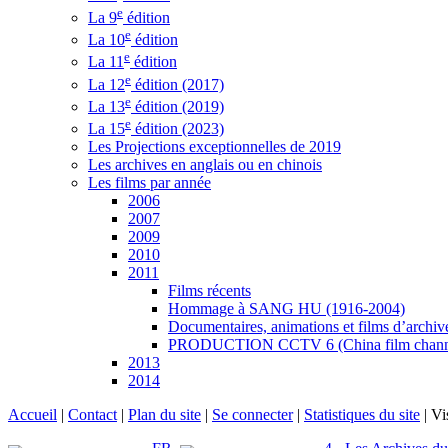
e
La 9
édition
e
La 10
édition
e
La 11
édition
e
La 12
édition (2017)
e
La 13
édition (2019)
e
La 15
édition (2023)
Les Projections exceptionnelles de 2019
Les archives en anglais ou en chinois
Les films par année
2006
2007
2009
2010
2011
Films récents
Hommage à SANG HU (1916-2004)
Documentaires, animations et films d’archiv
PRODUCTION CCTV 6 (China film chann
2013
2014
Accueil
|
Contact
|
Plan du site
|
Se connecter
|
Statistiques du site
|
Vi