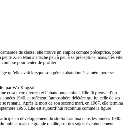
e camarade de classe, elle trouve un emploi comme préceptrice, pour
 petite Xiao Man s’attache peu à peu à sa préceptrice, mais, très vite,
 coulisse pour tenter de profiter
 l’âge qu’elle avait lorsque son père a abandonné sa mère pour se
946, par Wu Xingzai.
ne et sa mère divorça et l’abandonna enfant. Elle fit preuve d’un
 années 1940, et reflètent l’atmosphère délétère qui fut celle de ses
 se remaria. Après la mort de son second mari, en 1967, elle termina
en septembre 1995. Elle est aujourd’hui reconnue comme la figure
t participé au développement du studio Lianhua dans les années 1930.
du public, mais de grande qualité, sur des sujets éventuellement