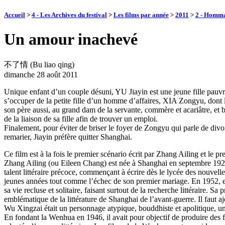
Accueil
>
4 - Les Archives du festival
>
Les films par année
>
2011
>
2 - Homm
Un amour inachevé
不了情 (Bu liao qing)
dimanche 28 août 2011
Unique enfant d’un couple désuni, YU Jiayin est une jeune fille pauv
s’occuper de la petite fille d’un homme d’affaires, XIA Zongyu, dont l’
son père aussi, au grand dam de la servante, commère et acariâtre, et b
de la liaison de sa fille afin de trouver un emploi.
Finalement, pour éviter de briser le foyer de Zongyu qui parle de divor
remarier, Jiayin préfère quitter Shanghai.
Ce film est à la fois le premier scénario écrit par Zhang Ailing et le
Zhang Ailing (ou Eileen Chang) est née à Shanghai en septembre 1920,
talent littéraire précoce, commençant à écrire dès le lycée des nouvell
jeunes années tout comme l’échec de son premier mariage. En 1952, ell
sa vie recluse et solitaire, faisant surtout de la recherche littéraire
emblématique de la littérature de Shanghai de l’avant-guerre. Il faut aj
Wu Xingzai était un personnage atypique, bouddhiste et apolitique, un 
En fondant la Wenhua en 1946, il avait pour objectif de produire des f