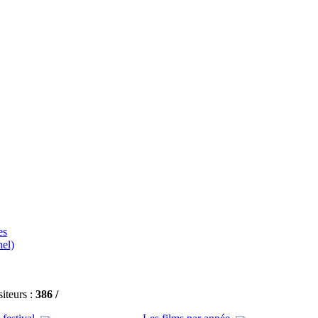
es
el)
siteurs :
386 /