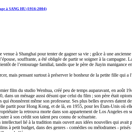
age à SANG HU (1916-2004)
re venue à Shanghai pour tenter de gagner sa vie ; grâce à une ancienn
épouse, souffrante, a été obligée de partir se soigner à la campagne. La
ientôt de l’entourage familial, tandis que le père de Jiayin manigance en
cer, mais pensant surtout à préserver le bonheur de la petite fille qui a
 premier film du studio Wenhua, créé peu de temps auparavant, en août 1
 dans un ménage aussi désuni que celui du film ; son père était opioma
es qui étonnèrent même son professeur. Ses plus belles œuvres datent des
e partit pour Hong Kong, et de là, en 1955, pour les États-Unis où elle
. Sa propriétaire la retrouva morte dans son appartement de Los Angeles 
outer à son crédit son talent peu connu de scénariste.
intellectuel lié à la tradition mais ouvert aux idées nouvelles qui avai
ilms à petit budget, dans des genres - comédies ou mélodrames - prisés 