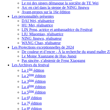
Le roi des singes démasque la sorcière de TE Wei
Arc en ciel dans la steppe de NING Jingwu
Avant-propos sur la 16e édition
Les personnalités présentes
DAI Wei, réalisatrice
HU Mei, réalisatrice
LIN Peng, actrice et ambassadrice du Festival
LIU Miaomiao, réalisatrice
NING Jingwu, réalisateur
WANG Chao, réalisateur
Les Projections exceptionnelles de 2024
De couleur et d’encre - À la recherche du grand maître
Le Moine Xuanzang de Huo Jianqi
Pas sincère, s’abstenir de Feng Xiaogang
Les Archives du festival
ère
La 1
édition
ème
La 2
édition
ème
La 3
édition
ème
La 4
édition
ème
La 5
édition
e
La 6
édition
e
La 7
édition
e
La 8
édition