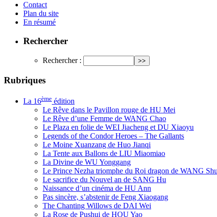
Contact
Plan du site
En résumé
Rechercher
Rechercher :
Rubriques
ème
La 16
édition
Le Rêve dans le Pavillon rouge de HU Mei
Le Rêve d’une Femme de WANG Chao
Le Plaza en folie de WEI Jiacheng et DU Xiaoyu
Legends of the Condor Heroes – The Gallants
Le Moine Xuanzang de Huo Jianqi
La Tente aux Ballons de LIU Miaomiao
La Divine de WU Yonggang
Le Prince Nezha triomphe du Roi dragon de WANG Sh
Le sacrifice du Nouvel an de SANG Hu
Naissance d’un cinéma de HU Ann
Pas sincère, s’abstenir de Feng Xiaogang
The Chanting Willows de DAI Wei
La Rose de Pushui de HOU Yao