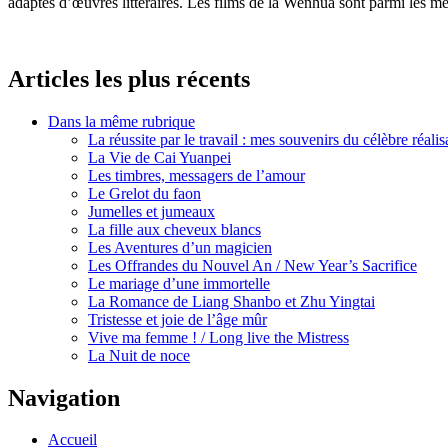
adaptés d’œuvres littéraires. Les films de la Wenhua sont parmi les me
Articles les plus récents
Dans la même rubrique
La réussite par le travail : mes souvenirs du célèbre réal
La Vie de Cai Yuanpei
Les timbres, messagers de l’amour
Le Grelot du faon
Jumelles et jumeaux
La fille aux cheveux blancs
Les Aventures d’un magicien
Les Offrandes du Nouvel An / New Year’s Sacrifice
Le mariage d’une immortelle
La Romance de Liang Shanbo et Zhu Yingtai
Tristesse et joie de l’âge mûr
Vive ma femme ! / Long live the Mistress
La Nuit de noce
Navigation
Accueil