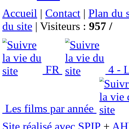
Accueil
|
Contact
|
Plan du s
du site
|
Visiteurs :
957 /
FR
4 - L
Les films par année
Site réalisé avec SPIP
+
AH