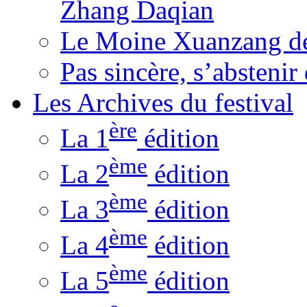
Zhang Daqian
Le Moine Xuanzang de
Pas sincère, s’absteni
Les Archives du festival
ère
La 1
édition
ème
La 2
édition
ème
La 3
édition
ème
La 4
édition
ème
La 5
édition