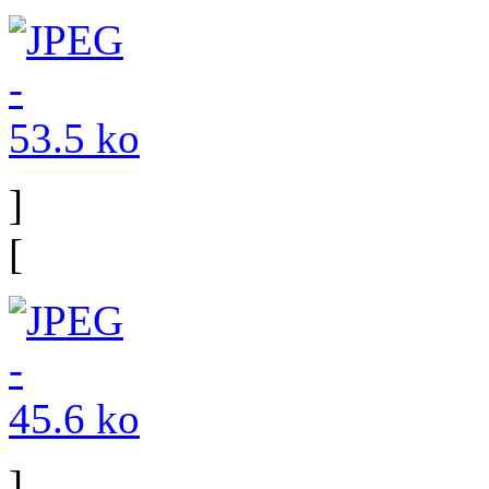
]
[
]